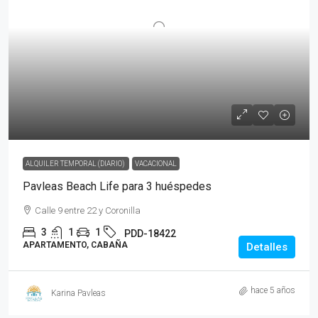
ALQUILER TEMPORAL (DIARIO)
VACACIONAL
Pavleas Beach Life para 3 huéspedes
Calle 9 entre 22 y Coronilla
3
1
1
PDD-18422
APARTAMENTO, CABAÑA
Detalles
hace 5 años
Karina Pavleas