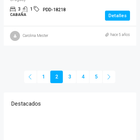
3
1
PDD-18218
CABAÑA
Detalles
hace 5 años
Carolina Mester
1
2
3
4
5
Destacados