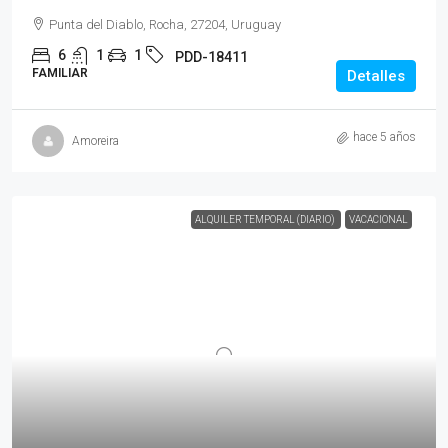
Punta del Diablo, Rocha, 27204, Uruguay
6
1
1
PDD-18411
FAMILIAR
Detalles
hace 5 años
Amoreira
ALQUILER TEMPORAL (DIARIO)
VACACIONAL