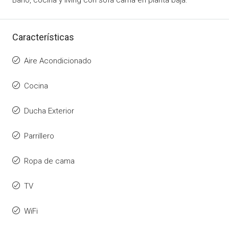
Baño, cocina y living con sofá cama en planta baja.
Características
Aire Acondicionado
Cocina
Ducha Exterior
Parrillero
Ropa de cama
TV
WiFi