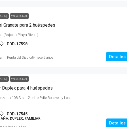
ARIO)
VACACIONAL
ni Granate para 2 huéspedes
ta (Bajada Playa Rivero)
PDD-17598
Detalles
ini Punta del Diablo
hace 5 años
ARIO)
VACACIONAL
ar Duplex para 4 huéspedes
zana 108 Solar 2 entre Pdte Roosvelt y Los
PDD-17545
AÑA, DUPLEX, FAMILIAR
Detalles