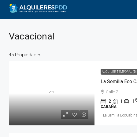
Vacacional
45 Propiedades
ALQUILER TEMPORAL (DI
La Semilla Eco 
Calle 7
2
1
1
CABAÑA
La Semilla EcoCabins