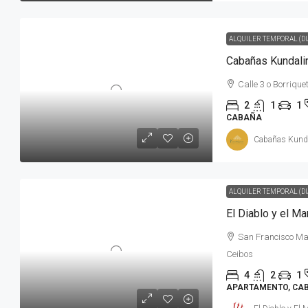
ALQUILER TEMPORAL (DI
Cabañas Kundali
Calle 3 o Borrique
2
1
1
CABAÑA
Cabañas Kundal
ALQUILER TEMPORAL (DI
El Diablo y el M
San Francisco Man
Ceibos
4
2
1
APARTAMENTO, CAB