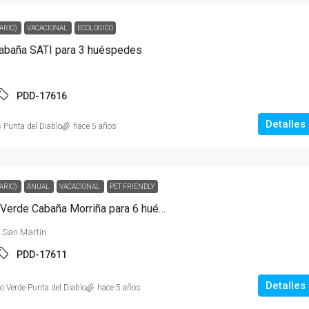
ARIO)
VACACIONAL
ECOLOGICO
Cabaña SATI para 3 huéspedes
PDD-17616
Detalles
 Punta del Diablo
hace 5 años
ARIO)
ANUAL
VACACIONAL
PET FRIENDLY
Complejo Diablo Verde Cabaña Morriña para 6 huéspedes
y San Martín
PDD-17611
Detalles
o Verde Punta del Diablo
hace 5 años