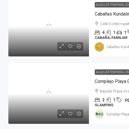
ALQUILER TEMPORAL (DI
Cabañas Kundali
Calle 3 o Borrique
4
1
1
CABAÑA, FAMILIAR
Cabañas Kundal
ALQUILER TEMPORAL (DI
Complejo Playa 
Bajada Playa Gr
2
1
P
GLAMPING
Complejo Playa