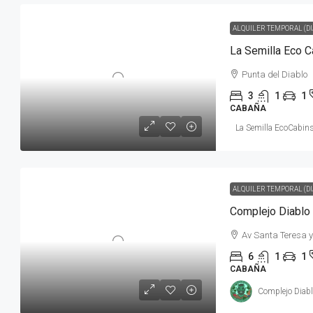
ALQUILER TEMPORAL (DI
La Semilla Eco 
Punta del Diablo
3
1
1
CABAÑA
La Semilla EcoCabins
ALQUILER TEMPORAL (DI
Av Santa Teresa 
6
1
1
CABAÑA
Complejo Diabl