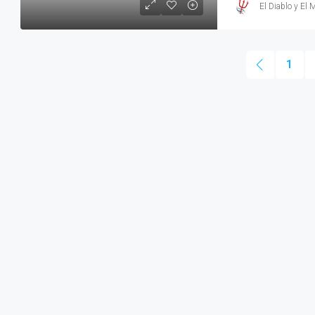
El Diablo y El 
1