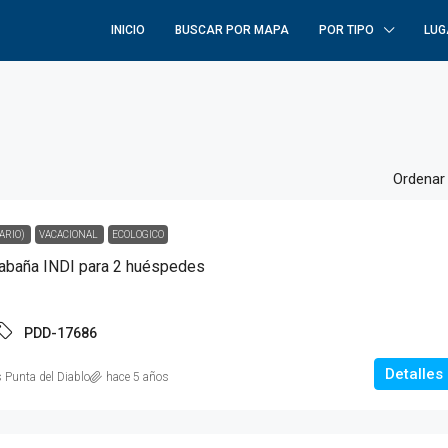
INICIO
BUSCAR POR MAPA
POR TIPO
LUG
Ordenar 
ARIO)
VACACIONAL
ECOLOGICO
Cabaña INDI para 2 huéspedes
PDD-17686
Detalles
 Punta del Diablo
hace 5 años