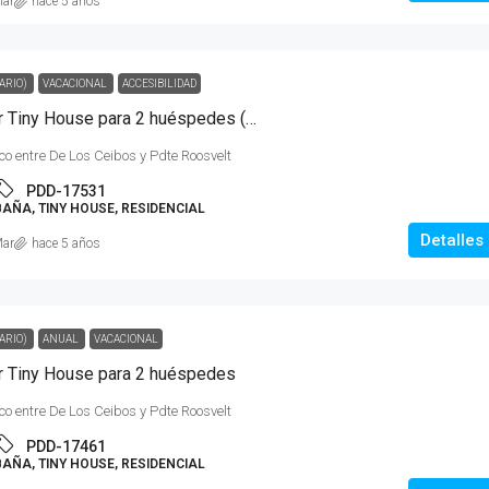
Mar
hace 5 años
ARIO)
VACACIONAL
ACCESIBILIDAD
El Diablo y el Mar Tiny House para 2 huéspedes (con accesibilidad)
co entre De Los Ceibos y Pdte Roosvelt
PDD-17531
ÑA, TINY HOUSE, RESIDENCIAL
Detalles
Mar
hace 5 años
ARIO)
ANUAL
VACACIONAL
ar Tiny House para 2 huéspedes
co entre De Los Ceibos y Pdte Roosvelt
PDD-17461
ÑA, TINY HOUSE, RESIDENCIAL