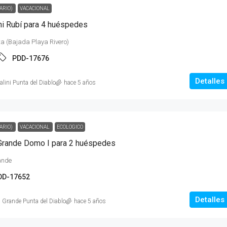
ARIO)
VACACIONAL
ni Rubí para 4 huéspedes
ta (Bajada Playa Rivero)
PDD-17676
Detalles
ini Punta del Diablo
hace 5 años
ARIO)
VACACIONAL
ECOLOGICO
Grande Domo I para 2 huéspedes
ande
DD-17652
Detalles
 Grande Punta del Diablo
hace 5 años