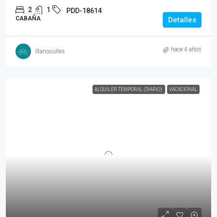
2
1
PDD-18614
CABAÑA
Detalles
hace 4 años
iltanosuites
ALQUILER TEMPORAL (DIARIO)
VACACIONAL