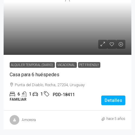
ALQUILER TEMPORAL (DIARIO)
VACACIONAL
PET FRIENDLY
Casa para 6 huéspedes
Punta del Diablo, Rocha, 27204, Uruguay
6
1
1
PDD-18411
FAMILIAR
Detalles
hace 5 años
Amoreira