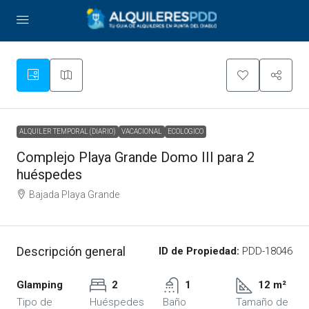
ALQUILER TEMPORAL (DIARIO)
VACACIONAL
ECOLOGICO
Complejo Playa Grande Domo III para 2
huéspedes
Bajada Playa Grande
Descripción general
ID de Propiedad:
PDD-18046
Glamping
2
1
12 m²
Tipo de
Huéspedes
Baño
Tamaño de