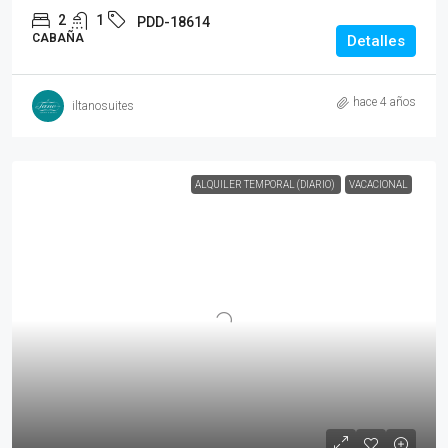
2
1
PDD-18614
CABAÑA
Detalles
hace 4 años
iltanosuites
ALQUILER TEMPORAL (DIARIO)
VACACIONAL