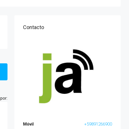
Contacto
por:
Móvil
+59891266900