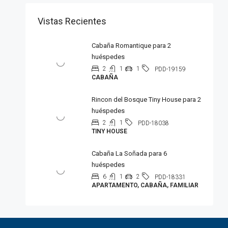
Vistas Recientes
Cabaña Romantique para 2
huéspedes
2
1
1
PDD-19159
CABAÑA
Rincon del Bosque Tiny House para 2
huéspedes
2
1
PDD-18038
TINY HOUSE
Cabaña La Soñada para 6
huéspedes
6
1
2
PDD-18331
APARTAMENTO, CABAÑA, FAMILIAR