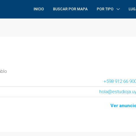
INICIO
BUSCAR POR MAPA
POR TIPO
LUG
ablo
+598 912 66 90
hola@estudioja.u
Ver anunci